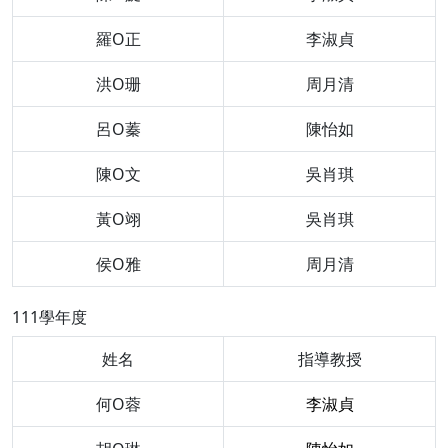
羅O正
李淑貞
洪O珊
周月清
呂O蓁
陳怡如
陳O文
吳肖琪
黃O翊
吳肖琪
侯O雅
周月清
111學年度
姓名
指導教授
何O蓉
李淑貞