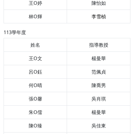
王O婷
陳怡如
林O輝
李雪楨
113學年度
姓名
指導教授
王O文
楊曼華
呂O鈺
范佩貞
何O晴
陳喬男
張O馨
吳肖琪
朱O儒
楊曼華
陳O臻
吳佳東