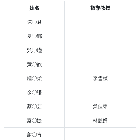
姓名
指導教授
陳〇君
夏〇鄉
吳〇瑾
黃〇歆
鍾〇柔
李雪楨
余〇謙
蔡〇芸
吳佳東
秦〇婕
林麗嬋
蕭〇青