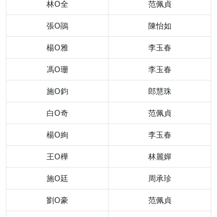
林O全
范佩貞
張O鵑
陳怡如
楊O雅
李玉春
馮O珊
李玉春
施O鈞
郎慧珠
白O奇
范佩貞
楊O絢
李玉春
王O樺
林麗嬋
施O廷
周承珍
劉O豪
范佩貞