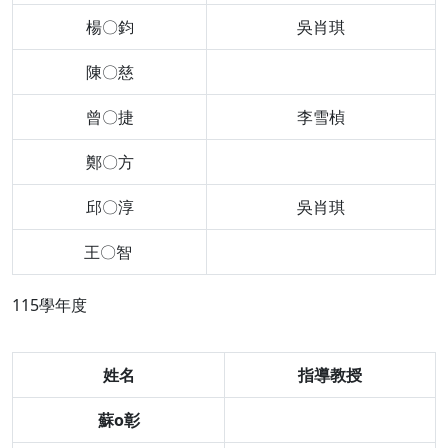
楊〇鈞
吳肖琪
陳〇慈
曾〇捷
李雪楨
鄭〇方
邱〇淳
吳肖琪
王〇智
115學年度
姓名
指導教授
蘇o彰