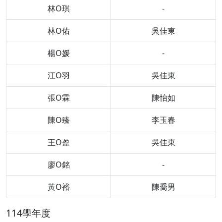
林O琪
-
林O佑
吳佳東
楊O媛
-
江O羽
吳佳東
張O霖
陳怡如
陳O臻
李玉春
王O盈
吳佳東
廖O銘
-
黃O裕
陳喬男
114學年度