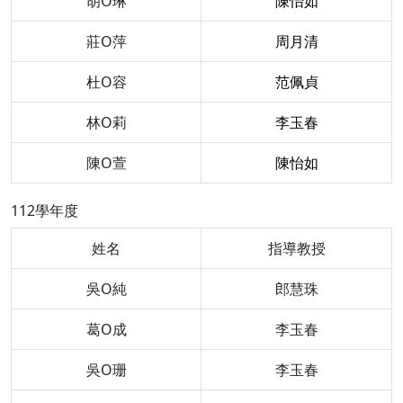
胡O琳
陳怡如
莊O萍
周月清
杜O容
范佩貞
林O莉
李玉春
陳O萱
陳怡如
112學年度
姓名
指導教授
吳O純
郎慧珠
葛O成
李玉春
吳O珊
李玉春