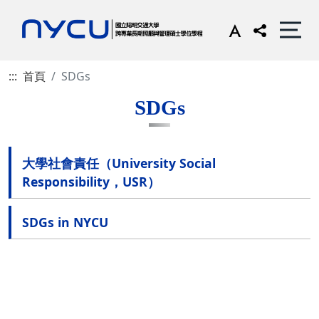
:::
首頁
SDGs
SDGs
大學社會責任（University Social
Responsibility，USR）
SDGs in NYCU