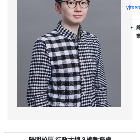
yjtse
陽明校區 行政大樓３樓教務處