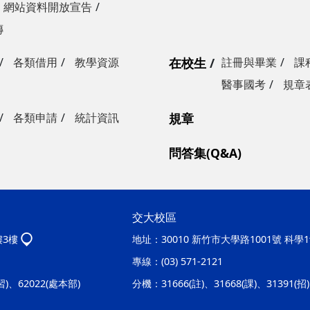
網站資料開放宣告
傳
各類借用
教學資源
在校生
註冊與畢業
課
醫事國考
規章
各類申請
統計資訊
規章
問答集(Q&A)
交大校區
樓3樓
地址：
30010 新竹市大學路1001號 科
專線：
(03) 571-2121
實習)、62022(處本部)
分機：
31666(註)、31668(課)、31391(