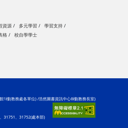
程資源
多元學習
學習支持
表格
校自學學士
學1館1樓(教務處各單位) /浩然圖書資訊中心8樓(教務長室)
招)、31751、31752(處本部)