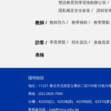
雙語教育與學習推動辦公室
隱私權及安全政策
課程宣
教師
教師培力
教學補助
教學獎勵
訪客
學系博覽
招生資訊
進修資源
表格
陽明校區
地址：
11221 臺北市北投區立農街二段155號 行政大
專線：
(02) 2826-7000
分機：
62203(註)、62038(課)、62299(招)、62310(
教務處信箱：
oaa@nycu.edu.tw