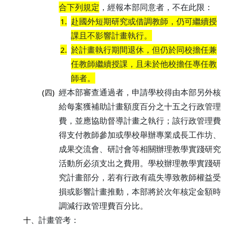
合下列規定
，經報本部同意者，不在此限：
赴國外短期研究或借調教師，仍可繼續授
1.
課且不影響計畫執行。
於計畫執行期間退休，但仍於同校擔任兼
2.
任教師繼續授課，且未於他校擔任專任教
師者。
經本部審查通過者，申請學校得由本部另外核
(四)
給每案獲補助計畫額度百分之十五之行政管理
費，並應協助督導計畫之執行；該行政管理費
得支付教師參加或學校舉辦專業成長工作坊、
成果交流會、研討會等相關辦理教學實踐研究
活動所必須支出之費用。學校辦理教學實踐研
究計畫部分，若有行政有疏失導致教師權益受
損或影響計畫推動，本部將於次年核定金額時
調減行政管理費百分比。
計畫管考：
十、