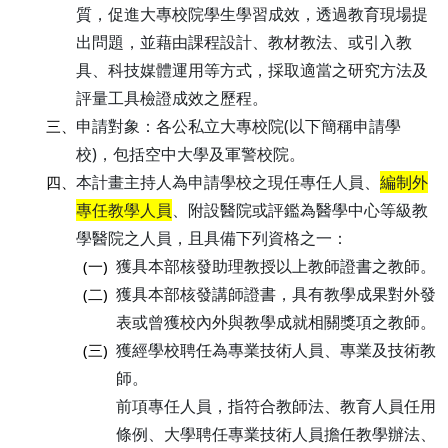
質，促進大專校院學生學習成效，透過教育現場提
出問題，並藉由課程設計、教材教法、或引入教
具、科技媒體運用等方式，採取適當之研究方法及
評量工具檢證成效之歷程。
申請對象：各公私立大專校院(以下簡稱申請學
三、
校)，包括空中大學及軍警校院。
本計畫主持人為申請學校之現任專任人員、
編制外
四、
專任教學人員
、附設醫院或評鑑為醫學中心等級教
學醫院之人員，且具備下列資格之一：
獲具本部核發助理教授以上教師證書之教師。
(一)
獲具本部核發講師證書，具有教學成果對外發
(二)
表或曾獲校內外與教學成就相關獎項之教師。
獲經學校聘任為專業技術人員、專業及技術教
(三)
師。
前項專任人員，指符合教師法、教育人員任用
條例、大學聘任專業技術人員擔任教學辦法、