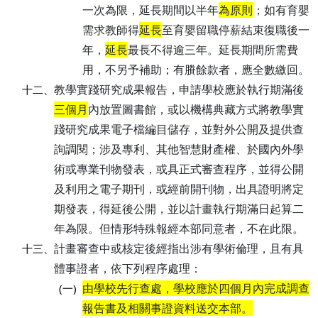
一次為限，延長期間以半年
為原則
；如有育嬰
需求教師得
延長
至育嬰留職停薪結束復職後一
年，
延長
最長不得逾三年。延長期間所需費
用，不另予補助；有賸餘款者，應全數繳回。
教學實踐研究成果報告，申請學校應於執行期滿後
十二、
三個月
內放置圖書館，或以機構典藏方式將教學實
踐研究成果電子檔編目儲存，並對外公開及提供查
詢調閱；涉及專利、其他智慧財產權、於國內外學
術或專業刊物發表，或具正式審查程序，並得公開
及利用之電子期刊，或經前開刊物，出具證明將定
期發表，得延後公開，並以計畫執行期滿日起算二
年為限。但情形特殊報經本部同意者，不在此限。
計畫審查中或核定後經指出涉有學術倫理，且有具
十三、
體事證者，依下列程序處理：
由學校先行查處，學校應於四個月內完成調查
(一)
報告書及相關事證資料送交本部。