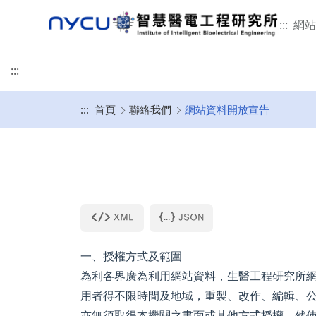
:::
網站
:::
:::
首頁
聯絡我們
網站資料開放宣告
榮譽事蹟
本所簡介
學術研究
招生特色
修業規章
未來發展
活動剪影
聯絡我們
智慧醫電工程研究所
碩班甄試入學
畢業口試
畢業生流向調查
意見回饋
發展沿革
研究領域
115學年招生特色
適用114-115學年度入學
所辦公室
115學年甄試招生簡
畢業口試流程
教育目標與素養能力
重要論文
指導教授介紹
適用111-113學年入學
專任師資
表格文件下載
畢業口試懶人包
智慧財產權宣告
本所位置
國際接軌
適用110學年入學
合聘及兼任師資
2月提早入學
延後公開申請說明
相關法規
臨床接軌與產業合作
適用108-109學年入學
客/講座及退休教授
一、授權方式及範圍
相關文件下載
本所學生
為利各界廣為利用網站資料，生醫工程研究所
用者得不限時間及地域，重製、改作、編輯、
亦無須取得本機關之書面或其他方式授權。然