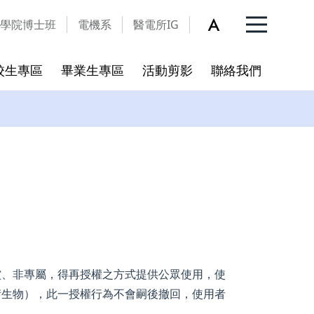
學院博士班
電機系
醫電所IG
校生專區
畢業生專區
活動剪影
聯絡我們
入學QA
更新
開放宣告
碩博班新生入學指引
學術倫理
個人資料保護暨資訊安全宣
言
程
合校後新訂之學術倫理教育規
範
資料表
償、非專屬，得再授權之方式提供公眾使用，使
衍生物），此一授權行為不會嗣後撤回，使用者