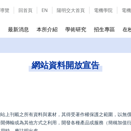
導覽
回首頁
EN
陽明交大首頁
電機學院
電機
最新消息
本所介紹
學術研究
招生專區
在
成員
實驗室介紹
碩班考試入學
課程介紹
校友的話
隱私權及安全政策
碩班新生
離校須知
通訊資料
網站資料
網站資料開放宣告
章
實驗室列表
115學年可選指導教授
課程地圖
離校時
實驗室介紹影片
115學年考試招生簡章
課程列表
畢業生
表格文件下載
環安教育訓練課程
網站上刊載之所有資料與素材，其得受著作權保護之範圍，以無
公開傳輸或為其他方式之利用，開發各種產品或服務（簡稱加值
使用時，應註明出處。