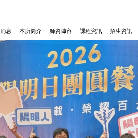
新消息
本所簡介
師資陣容
課程資訊
招生資訊
徵才公告
校外合聘教師
食安所相關法規
所內公告
兼任教師
oogle帳
執行)
(請以
U帳號登入執
oogle帳
執行)