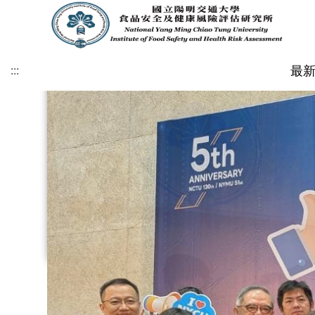
碩
年
年
2025
2024
士
度
度
聖
聖
班
最
:::
校
校
大
誕
:::
畢
友
友
食
晚
最新公告
發展方向與宗旨
專任教師
招生資訊
學生成員
教師相關法規
表單下載
本所空間
招生公告
所長簡介
校內合聘教師
招生文件
畢業資格登載
學生相關法規
業
回
回
刻
會
碩士班成員
護理館208會議室
學位考資訊公告 (請以g
生
號或NYCU帳號登入
碩士班畢業生
護理館205教室
娘
娘
學生論文出版及發表 
論
google帳號或NYC
家
家
行)
文
學位考需求表單 (請以g
號或NYCU帳號登入
競
賽