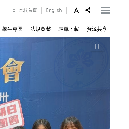
:::
本校首頁
English
學生專區
法規彙整
表單下載
資源共享
演講活動
兼任專業技術人員(教師)