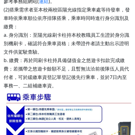
參考事務組網站(
連結
)。
(2)搭乘需求者至本校兩校區陽光線指定乘車處等待發車，發
車時依乘車順位依序排隊搭乘，乘車時同時進行身分識別及
繳費：
a. 身分識別：至陽光線刷卡柱持本校教職員工生證於身分識
別機刷卡，確認符合乘車資格；未帶證件者請主動出示證明
文件供駕駛查驗。
b. 繳費：再於同刷卡柱持具備儲值金之悠遊卡扣款完成繳
費；若攜帶之悠遊卡餘額不足，且暫無法洽前後隊伍人員代
付者，可於緩繳車資登記單登記後先行乘車，並於7日內至
事務一、二組補繳車資。