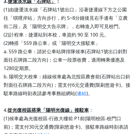
3.
捷運淡水線「石牌站」
：
(1)由捷運淡水線「石牌站1號出口」沿著捷運線下方之公園
往「唭哩岸站」方向步行，約 5~8分鐘後見右手邊有「立農
街二段」及「陽明交大告示牌」，右轉進入即可見校門。
(2)計程車：捷運站到本校，車資約 90 至 100 元。
(2)轉搭「559 路公車」或「陽明交大接駁車」
a. 559 路公車：請於公車站牌排隊候車(石牌站1號出口斜對
面往石牌路二段方向)；公車一段票收費，適用轉乘優惠及
1280定期票。
b. 陽明交大校車：綠線候車處為北投區農會前(石牌站出口斜
對面往石牌路二段方向)；需支付6元交通費(限刷悠遊卡)。接
駁車路線時刻表請參考事務組網站(
連結
)。
4.
從光復校區搭乘「陽明光復線」接駁車
：
(1)候車處為光復校區-行政大樓前 P1前(陽明校區-校門口
前)；需支付30元交通費(限刷悠遊卡)。接駁車路線時刻表請