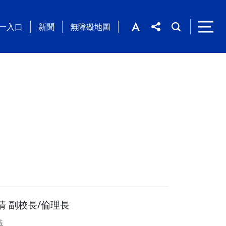
一入口
新聞
無障礙地圖
倩 副校長/倫理長
職