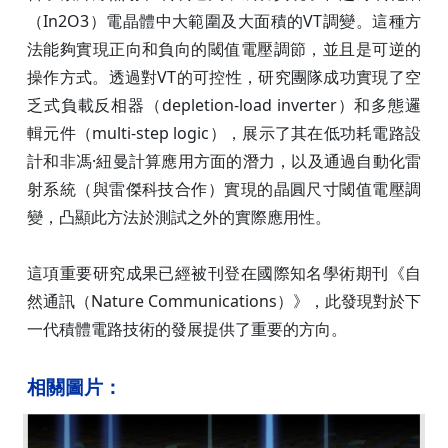
（In2O3）電晶體中大範圍及大面積的VT調變。這種方
法能夠實現正向和負向的閾值電壓調節，並且是可逆的
操作方式。透過對VT的可控性，研究團隊成功實現了空
乏式負載反相器（depletion-load inverter）和多態邏
輯元件（multi-step logic），展示了其在低功耗電路設
計和非馮·紐曼計算應用方面的潛力，以及通過自動化雷
射系統（與雷傑科技合作）實現的晶圓尺寸閾值電壓調
變，凸顯此方法於測試之外的實際應用性。
這項重要研究成果已經被刊登在國際知名學術期刊《自
然通訊（Nature Communications）》，此發現對於下
一代積體電路技術的發展提供了重要的方向。
相關圖片：