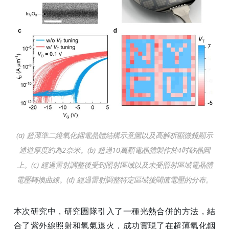
(a) 超薄準二維氧化銦電晶體結構示意圖以及高解析顯微鏡顯示
通道厚度約為2奈米。(b) 超過10萬顆電晶體製作於4吋矽晶圓
上。(c) 經過雷射調整後受到照射區域以及未受照射區域電晶體
電壓轉換曲線。(d) 經過雷射調整特定區域後閾值電壓的分布。
本次研究中，研究團隊引入了一種光熱合併的方法，結
合了紫外線照射和氧氣退火，成功實現了在超薄氧化銦