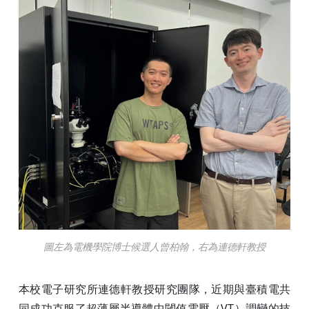
圖左為電機學院博士候選人曾柏翰，右為連德軒教授
本校電子研究所連德軒教授研究團隊，近期與臺積電共
同成功克服了超薄層半導體中閾值電壓（VT）調變的技