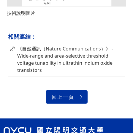
技術說明圖片
相關連結：
《自然通訊（Nature Communications）》 -
Wide-range and area-selective threshold
voltage tunability in ultrathin indium oxide
transistors
回上一頁