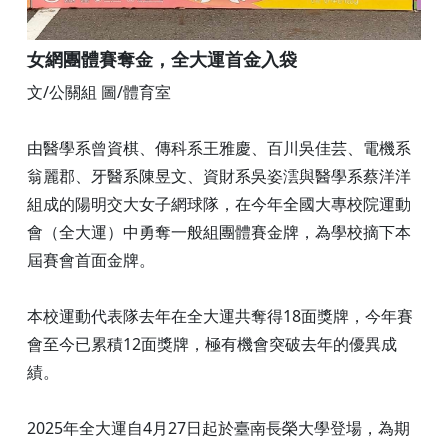
女網團體賽奪金，全大運首金入袋
文/公關組 圖/體育室
由醫學系曾資棋、傳科系王雅慶、百川吳佳芸、電機系
翁麗郡、牙醫系陳昱文、資財系吳姿澐與醫學系蔡洋洋
組成的陽明交大女子網球隊，在今年全國大專校院運動
會（全大運）中勇奪一般組團體賽金牌，為學校摘下本
屆賽會首面金牌。
本校運動代表隊去年在全大運共奪得18面獎牌，今年賽
會至今已累積12面獎牌，極有機會突破去年的優異成
績。
2025年全大運自4月27日起於臺南長榮大學登場，為期