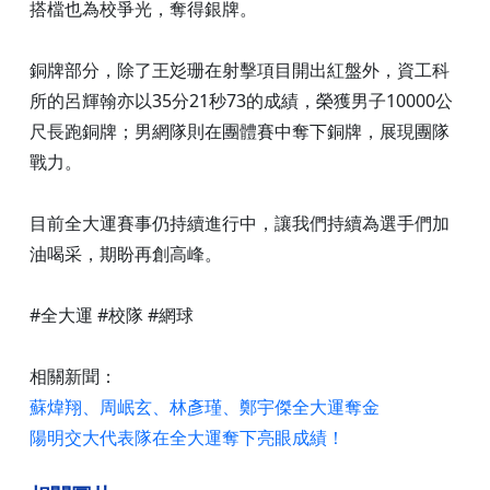
搭檔也為校爭光，奪得銀牌。
銅牌部分，除了王彣珊在射擊項目開出紅盤外，資工科
所的呂輝翰亦以35分21秒73的成績，榮獲男子10000公
尺長跑銅牌；男網隊則在團體賽中奪下銅牌，展現團隊
戰力。
目前全大運賽事仍持續進行中，讓我們持續為選手們加
油喝采，期盼再創高峰。
#全大運 #校隊 #網球
相關新聞：
蘇煒翔、周岷玄、林彥瑾、鄭宇傑全大運奪金
陽明交大代表隊在全大運奪下亮眼成績！