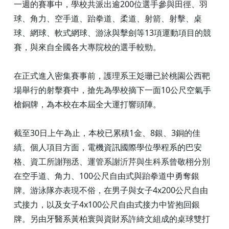
一週的賽事中，學校共派出逾200位選手參與田徑、羽
球、角力、空手道、跆拳道、柔道、射箭、射擊、桌
球、網球、軟式網球、游泳與擊劍等13項運動項目的競
賽，與來自全國各大專院校的選手較勁。
在正式進入密集賽事前，護理系王彣珊已於桃園公西靶
場舉行的射擊賽中，搶先為學校摘下一面10公尺空氣手
槍銅牌，為本校在本屆全大運打響頭陣。
截至30日上午為止，本校已累積1金、8銀、3銅的佳
績。個人項目方面，電機資訊國際學位學程系的巴安
格、資工所謝翔丞、運管系謝沂芹與生科系曾敬栩分別
在空手道、角力、100公尺自由式與跆拳道中勇奪銀
牌。游泳隊亦表現不俗，在男子與女子4x200公尺自由
式接力，以及女子4x100公尺自由式接力中皆抱回銀
牌。另由牙醫系黃柏寰與資財系許綺文組成的桌球雙打