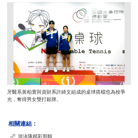
牙醫系黃柏寰與資財系許綺文組成的桌球搭檔也為校爭
光，奪得男女雙打銀牌。
相關連結：
游泳隊精彩剪輯