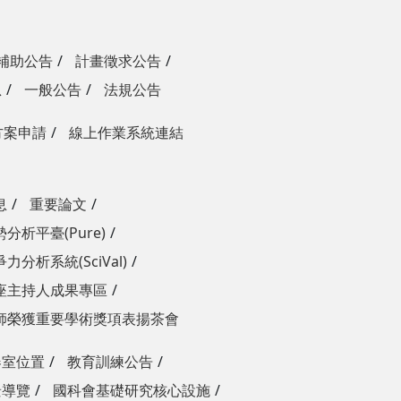
補助公告
計畫徵求公告
息
一般公告
法規公告
方案申請
線上作業系統連結
息
重要論文
分析平臺(Pure)
力分析系統(SciVal)
座主持人成果專區
師榮獲重要學術獎項表揚茶會
器室位置
教育訓練公告
景導覽
國科會基礎研究核心設施