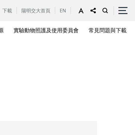
下載
陽明交大首頁
EN
源
實驗動物照護及使用委員會
常見問題與下載
關會議
果訊息
位合作計畫資訊
析系統(SciVal)
礎研究核心設施
一般公告
國家講座主持人成果專區
共同儀器
表單下載
展會議
作計畫
務委員會
驗所合作計畫
心評議委員會
源中心審議委員會
源中心使用者委員會