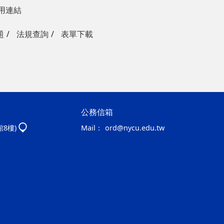
用連結
題
法規查詢
表單下載
公務信箱
館8樓)
Mail：
ord@nycu.edu.tw