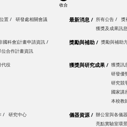
位置
研發處相關會議
最新消息
所有公告
獎
獲獎及成果訊
非國科會)計畫申請資訊
獎勵與補助
獎勵與補助
單位合作計畫資訊
替代役
獲獎與研究成果
獲獎訊
研發優勢
研究競爭
國家講
本校教
作
研究中心
儀器資源
辦公室與各儀
亮點實驗室環