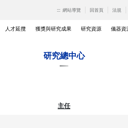
:::
網站導覽
回首頁
法規
人才延攬
獲獎與研究成果
研究資源
儀器資
計畫申請
校園位置
計畫徵求公告
產學合作計畫系統
研發優勢分析平臺(Pure)
研究中心
亮點實驗室環景導覽
標準作業流程及規範
表單下載
研發處相
獲獎及成
與外部單
研究競爭力分
國科會基
相關法規
研究總中心
校級研究中心
研究總中心
研究發
醫院合
A)
院級研究中心
國科會計畫本校相關表格
研發常
農業試
、研究機
各級中心設置
產學合作(非國科會)計畫
研究中
議
各級中心評鑑
獎勵與補助方案
儀器資
主任
研究人員評審委員會
儀器資源相關
儀器資