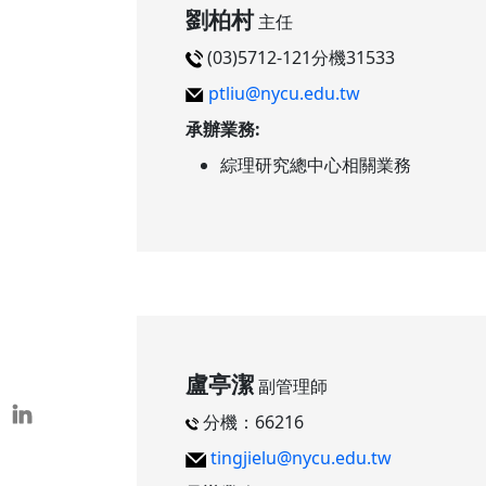
劉柏村
本校教師榮獲重要學術獎項
主任
表揚茶會
(03)5712-121分機31533
ptliu@nycu.edu.tw
承辦業務:
綜理研究總中心相關業務
盧亭潔
副管理師
分機：66216
tingjielu@nycu.edu.tw