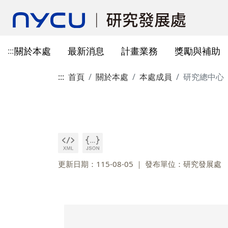
關於本處
最新消息
計畫業務
獎勵與補助
:::
:::
首頁
關於本處
本處成員
研究總中心
本處簡介
所有公告
國科會計畫資訊
獎勵與補助方案申請
教育部玉山學者計畫
獲獎訊息
學術成果發表指引
辦公室與各儀器室位置
簡介
常見問題
本處成員
獎補助公告
產學合作(非國科會)
線上作業系統連結
研發替代役
重要論文
學術合作
教育訓練公告
最新消息及教育訓練
法規查詢
資訊
專題研究計畫事項
教師及研究人員
國科會獎項
掠奪性期刊與巨錄期刊
國科會計畫
主管介紹
國內醫療院所
彈性薪資相關
法規公告
常用連結
暫留室
作業流程
研究獎勵申請
學生
教育部獎項
本校對校內學術出版實務之指
產學合作(非國科會)計畫
處本部
生物材料移轉合約(MT
研究計畫相關規定
引
計畫投標參考文件
產學合作計畫
其他公家機關獎項
國科會基礎研究核心設施預約
儀器資源相關
企劃組
本校與國內大專院校
研究中心相關
SciVal用戶資源
服務管理系統
構學術交流與合作協
更新日期：115-08-05
發布單位：研究發展處
本校相關表格
國際合作補助計畫
非公家機關獎項
計畫業務組
儀器資源相關
陽明校區-門禁及儀器預約系統
本校相關表格
校內獎項
儀器資源中心
校內外獎補助
陽明校區-儀器使用費查詢
研究總中心
研發成果相關