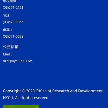
學校總機：
(03)571-2121
電話：
(03)573-1866
傳真：
(03)571-0638
公務信箱
Mail：
ord@nycu.edu.tw
Copyright © 2023 Office of Research and Development,
NYCU. All rights reserved.