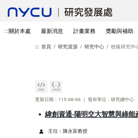
關於本處
最新消息
計畫業務
獎勵與補助
:::
:::
首頁
研究資源
研究中心
校級研究中
本處簡介
所有公告
國科會計畫資訊
獎勵與補助方案申請
教育部玉山學者計畫
獲獎訊息
學術成果發表指引
辦公室與各儀器室位置
簡介
常見問題
本處成員
獎補助公告
產學合作(非國科會)
線上作業系統連結
研發替代役
重要論文
學術合作
教育訓練公告
最新消息及教育訓練
法規查詢
資訊
專題研究計畫事項
教師及研究人員
國科會獎項
掠奪性期刊與巨錄期刊
國科會計畫
主管介紹
國內醫療院所
彈性薪資相關
法規公告
常用連結
暫留室
作業流程
研究獎勵申請
學生
教育部獎項
本校對校內學術出版實務之指
產學合作(非國科會)計畫
處本部
生物材料移轉合約(MT
研究計畫相關規定
引
計畫投標參考文件
產學合作計畫
其他公家機關獎項
國科會基礎研究核心設施預約
儀器資源相關
企劃組
本校與國內大專院校
研究中心相關
SciVal用戶資源
服務管理系統
構學術交流與合作協
更新日期：115-08-06
發布單位：研究總中心
本校相關表格
國際合作補助計畫
非公家機關獎項
計畫業務組
儀器資源相關
陽明校區-門禁及儀器預約系統
緯創資通-陽明交大智慧與綠能
本校相關表格
校內獎項
儀器資源中心
校內外獎補助
陽明校區-儀器使用費查詢
研究總中心
研發成果相關
主任：陳永富教授