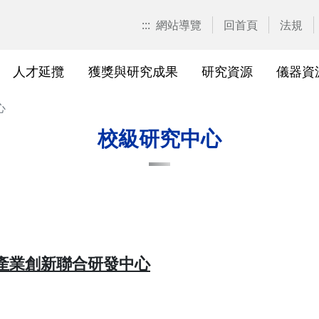
:::
網站導覽
回首頁
法規
人才延攬
獲獎與研究成果
研究資源
儀器資
心
計畫申請
校園位置
計畫徵求公告
產學合作計畫系統
研發優勢分析平臺(Pure)
研究中心
亮點實驗室環景導覽
標準作業流程及規範
表單下載
研發處相
獲獎及成
與外部單
研究競爭力分
國科會基
相關法規
校級研究中心
校級研究中心
研究總中心
研究發
醫院合
A)
院級研究中心
國科會計畫本校相關表格
研發常
農業試
、研究機
各級中心設置
產學合作(非國科會)計畫
研究中
議
各級中心評鑑
獎勵與補助方案
儀器資
產業創新聯合研發中心
研究人員評審委員會
儀器資源相關
儀器資