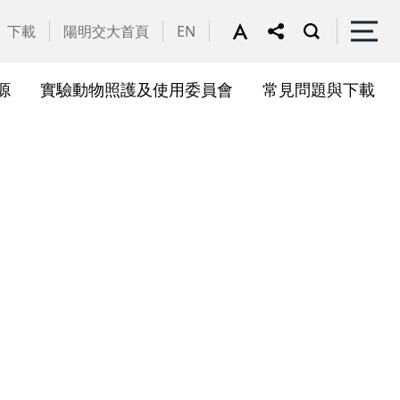
下載
陽明交大首頁
EN
源
實驗動物照護及使用委員會
常見問題與下載
關會議
果訊息
位合作計畫資訊
析系統(SciVal)
礎研究核心設施
一般公告
國家講座主持人成果專區
共同儀器
表單下載
展會議
作計畫
務委員會
驗所合作計畫
心評議委員會
源中心審議委員會
源中心使用者委員會