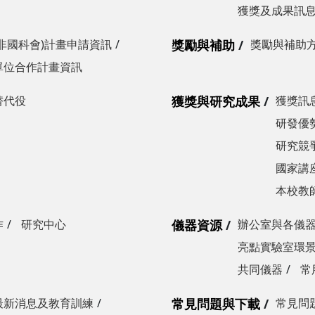
獲獎及成果訊
非國科會)計畫申請資訊
獎勵與補助
獎勵與補助
單位合作計畫資訊
替代役
獲獎與研究成果
獲獎訊
研發優勢
研究競爭
國家講
本校教
作
研究中心
儀器資源
辦公室與各儀
亮點實驗室環
共同儀器
常
最新消息及教育訓練
常見問題與下載
常見問