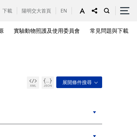
下載
陽明交大首頁
EN
源
實驗動物照護及使用委員會
常見問題與下載
關會議
果訊息
位合作計畫資訊
析系統(SciVal)
礎研究核心設施
一般公告
國家講座主持人成果專區
共同儀器
表單下載
展會議
作計畫
務委員會
驗所合作計畫
心評議委員會
源中心審議委員會
源中心使用者委員會