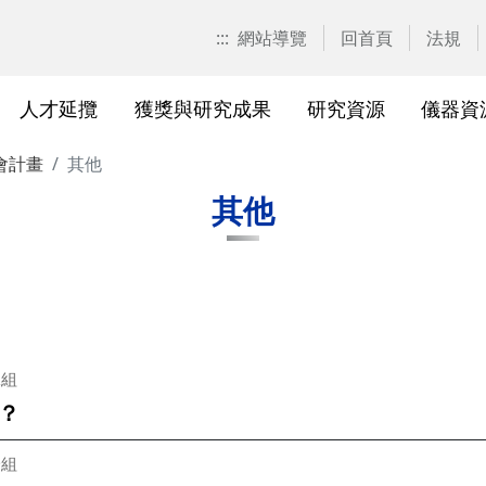
:::
網站導覽
回首頁
法規
人才延攬
獲獎與研究成果
研究資源
儀器資
會計畫
其他
計畫申請
校園位置
計畫徵求公告
產學合作計畫系統
研發優勢分析平臺(Pure)
研究中心
亮點實驗室環景導覽
標準作業流程及規範
表單下載
研發處相
獲獎及成
與外部單
研究競爭力分
國科會基
相關法規
其他
校級研究中心
研究總中心
研究發
醫院合
A)
院級研究中心
國科會計畫本校相關表格
研發常
農業試
、研究機
各級中心設置
產學合作(非國科會)計畫
研究中
議
各級中心評鑑
獎勵與補助方案
儀器資
二組
？
研究人員評審委員會
儀器資源相關
儀器資
一組