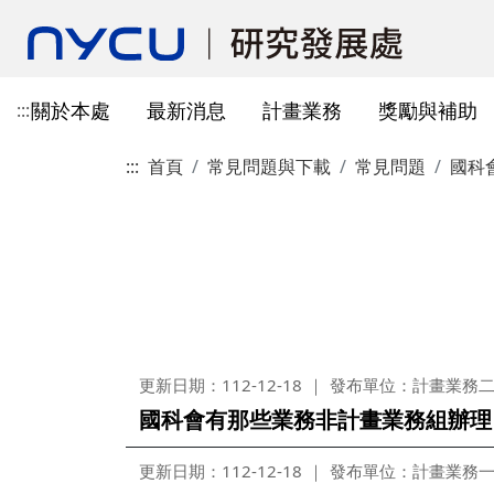
關於本處
最新消息
計畫業務
獎勵與補助
:::
:::
首頁
常見問題與下載
常見問題
國科
本處簡介
所有公告
國科會計畫資訊
獎勵與補助方案申請
教育部玉山學者計畫
獲獎訊息
學術成果發表指引
辦公室與各儀器室位置
簡介
常見問題
本處成員
獎補助公告
產學合作(非國科會)
線上作業系統連結
研發替代役
重要論文
學術合作
教育訓練公告
最新消息及教育訓練
法規查詢
資訊
專題研究計畫事項
教師及研究人員
國科會獎項
掠奪性期刊與巨錄期刊
國科會計畫
主管介紹
國內醫療院所
彈性薪資相關
法規公告
常用連結
暫留室
作業流程
研究獎勵申請
學生
教育部獎項
本校對校內學術出版實務之指
產學合作(非國科會)計畫
處本部
生物材料移轉合約(MT
研究計畫相關規定
引
計畫投標參考文件
產學合作計畫
其他公家機關獎項
國科會基礎研究核心設施預約
儀器資源相關
企劃組
本校與國內大專院校
研究中心相關
SciVal用戶資源
服務管理系統
構學術交流與合作協
本校相關表格
國際合作補助計畫
非公家機關獎項
計畫業務組
儀器資源相關
更新日期：112-12-18
發布單位：計畫業務
陽明校區-門禁及儀器預約系統
國科會有那些業務非計畫業務組辦理
本校相關表格
校內獎項
儀器資源中心
校內外獎補助
陽明校區-儀器使用費查詢
研究總中心
研發成果相關
更新日期：112-12-18
發布單位：計畫業務