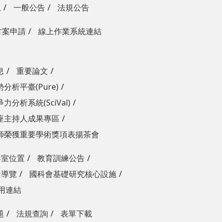
息
一般公告
法規公告
方案申請
線上作業系統連結
息
重要論文
分析平臺(Pure)
力分析系統(SciVal)
座主持人成果專區
師榮獲重要學術獎項表揚茶會
器室位置
教育訓練公告
景導覽
國科會基礎研究核心設施
用連結
題
法規查詢
表單下載