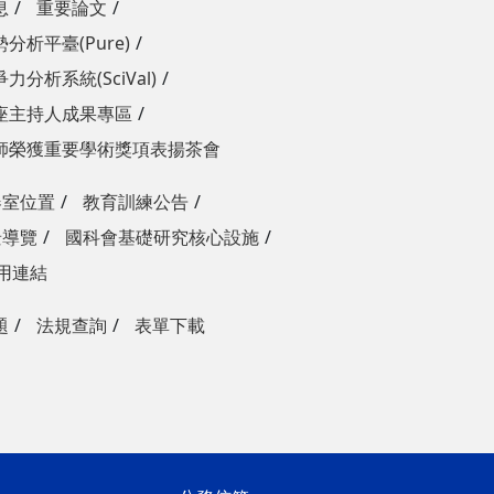
息
重要論文
分析平臺(Pure)
力分析系統(SciVal)
座主持人成果專區
師榮獲重要學術獎項表揚茶會
器室位置
教育訓練公告
景導覽
國科會基礎研究核心設施
用連結
題
法規查詢
表單下載