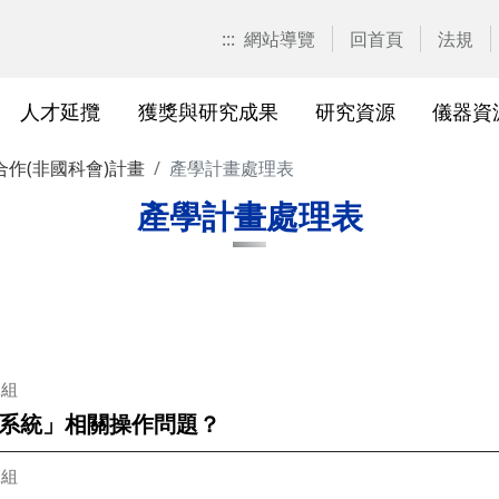
:::
網站導覽
回首頁
法規
人才延攬
獲獎與研究成果
研究資源
儀器資
合作(非國科會)計畫
產學計畫處理表
計畫申請
校園位置
計畫徵求公告
產學合作計畫系統
研發優勢分析平臺(Pure)
研究中心
亮點實驗室環景導覽
標準作業流程及規範
表單下載
研發處相
獲獎及成
與外部單
研究競爭力分
國科會基
相關法規
產學計畫處理表
校級研究中心
研究總中心
研究發
醫院合
A)
院級研究中心
國科會計畫本校相關表格
研發常
農業試
、研究機
各級中心設置
產學合作(非國科會)計畫
研究中
議
各級中心評鑑
獎勵與補助方案
儀器資
二組
系統」相關操作問題？
研究人員評審委員會
儀器資源相關
儀器資
二組