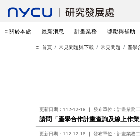
關於本處
最新消息
計畫業務
獎勵與補助
:::
:::
首頁
常見問題與下載
常見問題
產學
本處簡介
所有公告
國科會計畫資訊
獎勵與補助方案申請
教育部玉山學者計畫
獲獎訊息
學術成果發表指引
辦公室與各儀器室位置
簡介
常見問題
本處成員
獎補助公告
產學合作(非國科會)
線上作業系統連結
研發替代役
重要論文
學術合作
教育訓練公告
最新消息及教育訓練
法規查詢
資訊
專題研究計畫事項
教師及研究人員
國科會獎項
掠奪性期刊與巨錄期刊
國科會計畫
主管介紹
國內醫療院所
彈性薪資相關
法規公告
常用連結
暫留室
作業流程
研究獎勵申請
學生
教育部獎項
本校對校內學術出版實務之指
產學合作(非國科會)計畫
處本部
生物材料移轉合約(MT
研究計畫相關規定
引
計畫投標參考文件
產學合作計畫
其他公家機關獎項
國科會基礎研究核心設施預約
儀器資源相關
企劃組
本校與國內大專院校
研究中心相關
SciVal用戶資源
服務管理系統
構學術交流與合作協
本校相關表格
國際合作補助計畫
非公家機關獎項
計畫業務組
儀器資源相關
更新日期：112-12-18
發布單位：計畫業務
陽明校區-門禁及儀器預約系統
請問「產學合作計畫查詢及線上作業
本校相關表格
校內獎項
儀器資源中心
校內外獎補助
陽明校區-儀器使用費查詢
研究總中心
研發成果相關
更新日期：112-12-18
發布單位：計畫業務