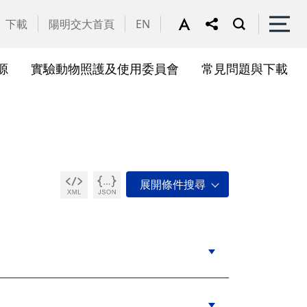
下載
陽明交大首頁
EN
源
實驗動物照護及使用委員會
常見問題與下載
關會議
果訊息
位合作計畫資訊
析系統(SciVal)
礎研究核心設施
一般公告
國家講座主持人成果專區
共同儀器
表單下載
展會議
作計畫
務委員會
驗所合作計畫
心評議委員會
源中心審議委員會
源中心使用者委員會