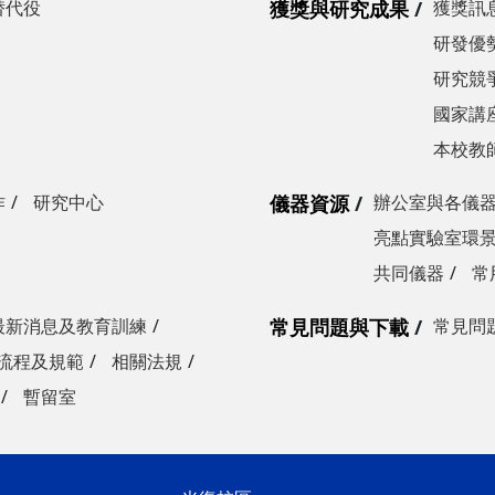
替代役
獲獎與研究成果
獲獎訊
研發優勢
研究競爭
國家講
本校教
作
研究中心
儀器資源
辦公室與各儀
亮點實驗室環
共同儀器
常
最新消息及教育訓練
常見問題與下載
常見問
流程及規範
相關法規
暫留室