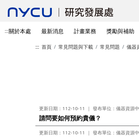
關於本處
最新消息
計畫業務
獎勵與補助
:::
:::
首頁
常見問題與下載
常見問題
儀器
本處簡介
所有公告
國科會計畫資訊
獎勵與補助方案申請
教育部玉山學者計畫
獲獎訊息
學術成果發表指引
辦公室與各儀器室位置
簡介
常見問題
本處成員
獎補助公告
產學合作(非國科會)
線上作業系統連結
研發替代役
重要論文
學術合作
教育訓練公告
最新消息及教育訓練
法規查詢
資訊
專題研究計畫事項
教師及研究人員
國科會獎項
掠奪性期刊與巨錄期刊
國科會計畫
主管介紹
國內醫療院所
彈性薪資相關
法規公告
常用連結
暫留室
作業流程
研究獎勵申請
學生
教育部獎項
本校對校內學術出版實務之指
產學合作(非國科會)計畫
處本部
生物材料移轉合約(MT
研究計畫相關規定
引
計畫投標參考文件
產學合作計畫
其他公家機關獎項
國科會基礎研究核心設施預約
儀器資源相關
企劃組
本校與國內大專院校
研究中心相關
SciVal用戶資源
服務管理系統
構學術交流與合作協
本校相關表格
國際合作補助計畫
非公家機關獎項
計畫業務組
儀器資源相關
更新日期：112-10-11
發布單位：儀器資源
陽明校區-門禁及儀器預約系統
請問要如何預約貴儀？
本校相關表格
校內獎項
儀器資源中心
校內外獎補助
陽明校區-儀器使用費查詢
研究總中心
研發成果相關
更新日期：112-10-11
發布單位：儀器資源