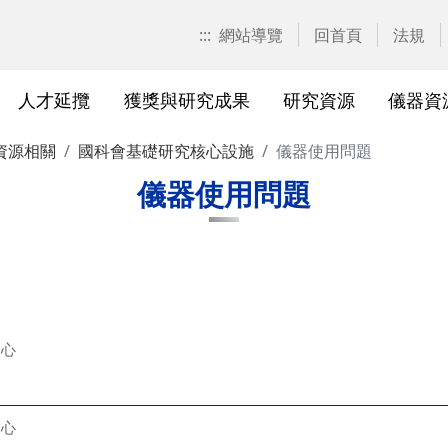
:::
網站導覽
回首頁
法規
人才延攬
獲獎與研究成果
研究資源
儀器資
資源相關
國科會基礎研究核心設施
儀器使用問題
計畫申請
校園位置
計畫徵求公告
產學合作計畫系統
研發優勢分析平臺(Pure)
研究中心
亮點實驗室環景導覽
標準作業流程及規範
表單下載
研發處相
獲獎及成
與外部單
研究競爭力分
國科會基
相關法規
儀器使用問題
校級研究中心
研究總中心
研究發
醫院合
A)
院級研究中心
國科會計畫本校相關表格
研發常
農業試
、研究機
各級中心設置
產學合作(非國科會)計畫
研究中
議
各級中心評鑑
獎勵與補助方案
儀器資
中心
研究人員評審委員會
儀器資源相關
儀器資
中心