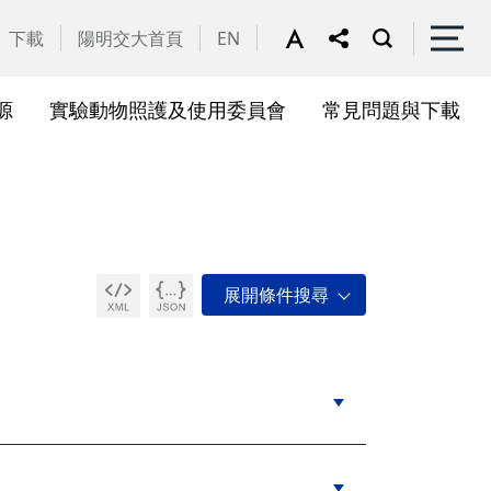
下載
陽明交大首頁
EN
源
實驗動物照護及使用委員會
常見問題與下載
關會議
果訊息
位合作計畫資訊
析系統(SciVal)
礎研究核心設施
一般公告
國家講座主持人成果專區
共同儀器
表單下載
展會議
作計畫
務委員會
驗所合作計畫
心評議委員會
源中心審議委員會
源中心使用者委員會