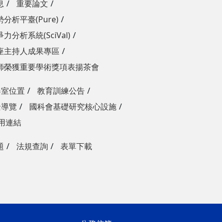
息
重要論文
分析平臺(Pure)
力分析系統(SciVal)
座主持人成果專區
師榮獲重要學術獎項表揚茶會
器室位置
教育訓練公告
景導覽
國科會基礎研究核心設施
用連結
題
法規查詢
表單下載