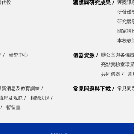
替代役
獲獎與研究成果
獲獎訊
研發優勢
研究競爭
國家講
本校教
作
研究中心
儀器資源
辦公室與各儀
亮點實驗室環
共同儀器
常
最新消息及教育訓練
常見問題與下載
常見問
流程及規範
相關法規
暫留室