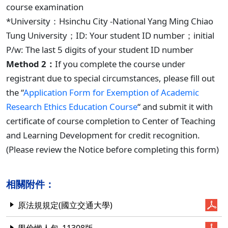
course examination
*University：Hsinchu City -National Yang Ming Chiao
Tung University；ID: Your student ID number；initial
P/w: The last 5 digits of your student ID number
Method 2：
If you complete the course under
registrant due to special circumstances, please fill out
the “
Application Form for Exemption of Academic
Research Ethics Education Course
“ and submit it with
certificate of course completion to Center of Teaching
and Learning Development for credit recognition.
(Please review the Notice before completing this form)
相關附件：
原法規規定(國立交通大學)