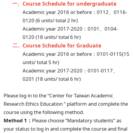
一、
Course Schedule for undergraduate
Academic year 2016 or before：0112、0116-
0120 (6 units/ total 2 hr)
Academic year 2017-2020：0101、0104-
0120 (18 units/ total 6 hr)
二、
Co
urse Schedule for Graduate
Academic year 2016 or before：0101-0115(15
units/ total 5 hr)
Academic year 2017-2020：0101-0117、
0201 (18 units/ total 6 hr)
Please log in to the “Center for Taiwan Academic
Research Ethics Education “ platform and complete the
course using the following method.
Method 1：
Please choose “Mandatory students” as
your status to log in and complete the course and final