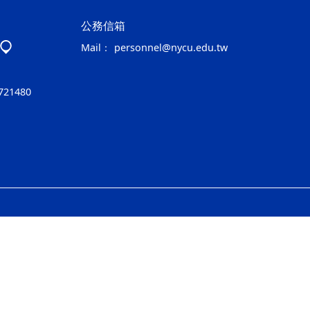
公務信箱
Mail：
personnel@nycu.edu.tw
721480
ap1