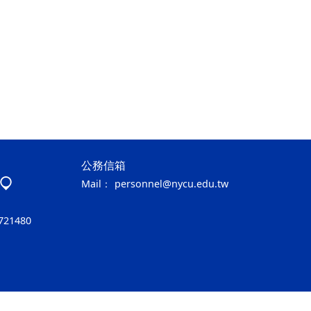
公務信箱
Mail：
personnel@nycu.edu.tw
721480