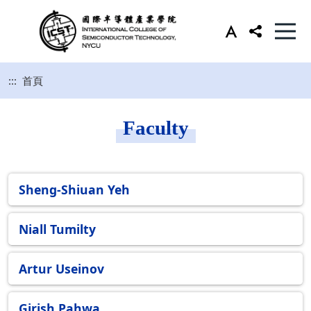
:::
首頁
Faculty
Sheng-Shiuan Yeh
Niall Tumilty
Artur Useinov
Girish Pahwa