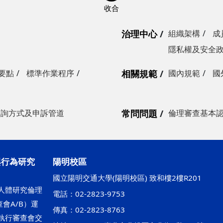
治理中心
組織架構
成
隱私權及安全
要點
標準作業程序
相關規範
國內規範
國
諮詢方式及申訴管道
常問問題
倫理審查基本
與行為研究
陽明校區
國立陽明交通大學(陽明校區) 致和樓2樓R201
人體研究倫理
電話：02-2823-9753
會A/B）運
傳真：02-2823-8763
執行審查會交