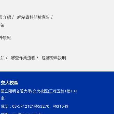
員介紹
網站資料開放宣告
政策
外規範
認知
審查作業流程
送審資料說明
交大校區
國立陽明交通大學(交大校區)工程五館1樓137
室
電話：03-5712121轉53270、轉31549