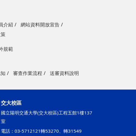
員介紹
網站資料開放宣告
政策
外規範
認知
審查作業流程
送審資料說明
交大校區
國立陽明交通大學(交大校區)工程五館1樓137
室
電話：03-5712121轉53270、轉31549