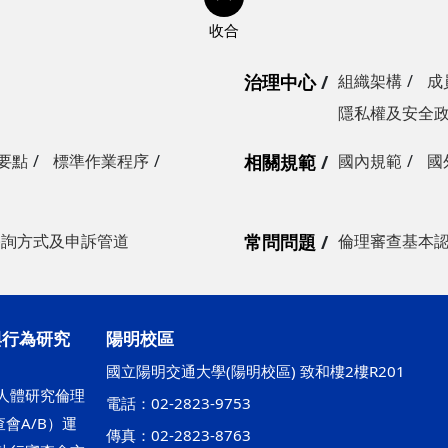
治理中心
組織架構
成
隱私權及安全
要點
標準作業程序
相關規範
國內規範
國
諮詢方式及申訴管道
常問問題
倫理審查基本
與行為研究
陽明校區
國立陽明交通大學(陽明校區) 致和樓2樓R201
人體研究倫理
電話：02-2823-9753
會A/B）運
傳真：02-2823-8763