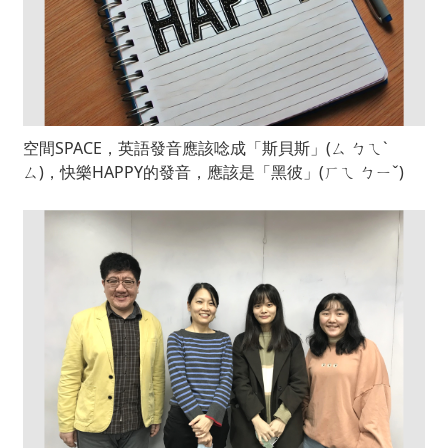
空間SPACE，英語發音應該唸成「斯貝斯」(ㄙ ㄅㄟˋ
ㄙ)，快樂HAPPY的發音，應該是「黑彼」(ㄏㄟ ㄅㄧˇ)