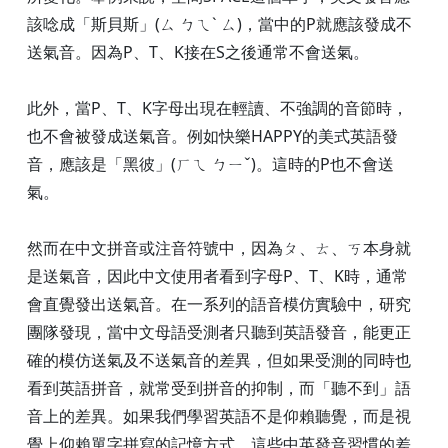
該唸成「斯貝斯」(ㄙ ㄅㄟˋ ㄙ)，當中的P就應該發成不
送氣音。因為P、T、K接在S之後通常不會送氣。
此外，當P、T、K字母出現在輕讀、不強調的音節時，
也不會被發成送氣音。例如快樂HAPPY的美式英語發
音，應該是「黑彼」(ㄏㄟ ㄅㄧˇ)。這時的P也不會送
氣。
然而在中文拼音或注音符號中，因為ㄆ、ㄊ、ㄎ本身就
是送氣音，因此中文使用者看到字母P、T、K時，通常
會直覺發出送氣音。在一系列的語音模仿實驗中，研究
團隊發現，當中文母語受測者只聽到英語發音，能更正
確的模仿送氣及不送氣音的差異，但如果受測的同時也
看到英語拼音，就常受到拼音的抑制，而「聽不到」語
音上的差異。如果我們學習英語不是仰賴聽覺，而是視
覺上仰賴單字拼寫的記憶方式，這些中英發音習慣的差