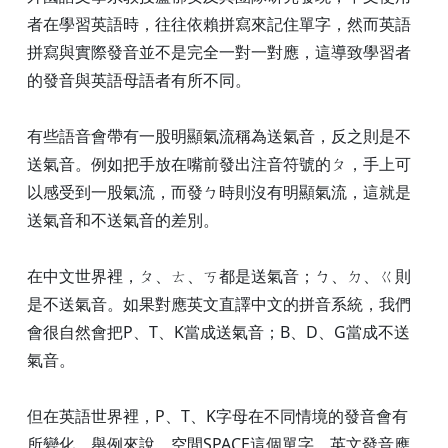
者在學習英語時，往往依賴拼寫來記住單字，然而英語
拼寫與實際發音並不是完全一對一對應，這導致學習者
的發音與英語母語者有所不同。
有些語音會帶有一股明顯氣流稱為送氣音，反之則是不
送氣音。例如把手放在嘴前發出注音符號的ㄆ，手上可
以感受到一股氣流，而發ㄅ時則沒有明顯氣流，這就是
送氣音和不送氣音的差別。
在中文世界裡，ㄆ、ㄊ、ㄎ都是送氣音；ㄅ、ㄉ、ㄍ則
是不送氣音。如果對應英文直譯中文的拼音系統，我們
會很自然會把P、T、K當成送氣音；B、D、G當成不送
氣音。
但在英語世界裡，P、T、K字母在不同情境的發音會有
所變化。舉例來說，空間SPACE這個單字，英文發音應