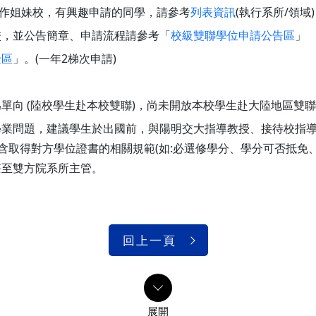
作姐妹校，有興趣申請的同學，請參考
列表資訊
(執行系所/領
校，並公告簡章、申請流程請參考「
校級雙聯學位申請公告區
」
金區
」。(一年2梯次申請)
。
單向 (陸校學生赴本校雙聯)，尚未開放本校學生赴大陸地區雙
學業問題，建議學生於出國前，與陽明交大指導教授、接待校指
eement)，內容包含取得對方學位證書的相關規範(如:必選修學分、學分
甚至雙方院系所主管。
回上一頁