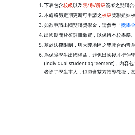
下表包含
校級
以及
院/系/所級
簽署之雙聯合
本處將另定期更新可申請之
校級
雙聯姐妹
如欲申請出國雙聯獎學金，請參考「
獎學
出國期間皆須註冊繳費，以保留本校學籍
基於法律限制，與大陸地區之雙聯合約皆為
為保障學生出國權益，避免出國後才衍伸
(individual student agr
者除了學生本人，也包含雙方指導教授，