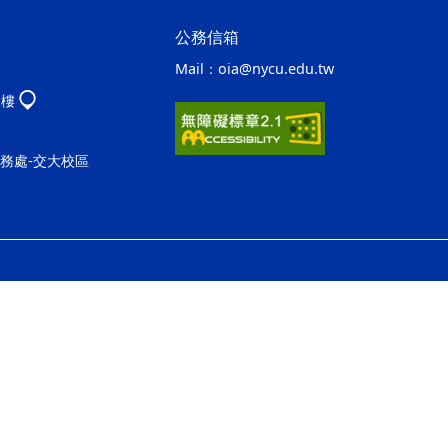
公務信箱
Mail：
oia@nycu.edu.tw
八樓
事務處-交大校區
ap2