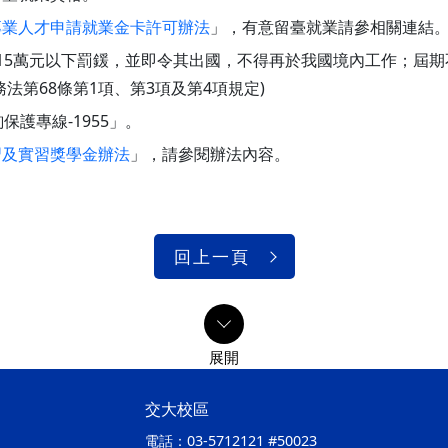
專業人才申請就業金卡許可辦法
」，有意留臺就業請參相關連結
15萬元以下罰鍰，並即令其出國，不得再於我國境內工作；屆
法第68條第1項、第3項及第4項規定)
護專線-1955」。
習及實習獎學金辦法
」，請參閱辦法內容。
回上一頁
交大校區
電話：
03-5712121 #50023