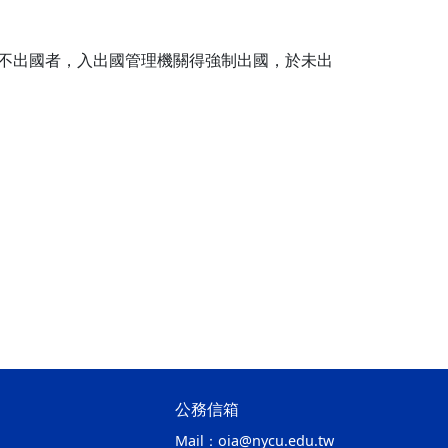
。
期不出國者，入出國管理機關得強制出國，於未出
公務信箱
Mail：
oia@nycu.edu.tw