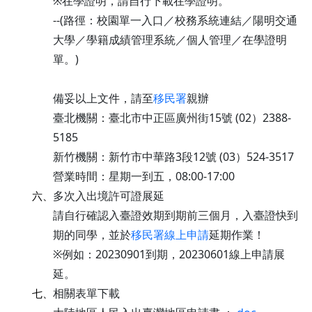
※在學證明，請自行下載在學證明。
--(路徑：校園單一入口／校務系統連結／陽明交通
大學／學籍成績管理系統／個人管理／在學證明
單。)
備妥以上文件，請至
移民署
親辦
臺北機關：臺北市中正區廣州街15號 (02）2388-
5185
新竹機關：新竹市中華路3段12號 (03）524-3517
營業時間：星期一到五，08:00-17:00
多次入出境許可證展延
六、
請自行確認入臺證效期到期前三個月，入臺證快到
期的同學，並於
移民署線上申請
延期作業！
※例如：20230901到期，20230601線上申請展
延。
相關表單下載
七、