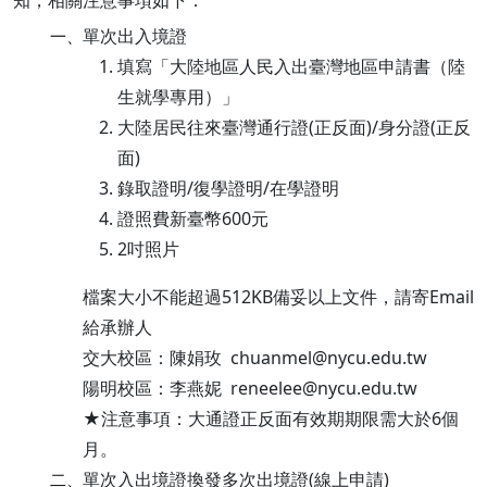
知，相關注意事項如下：
單次出入境證
一、
填寫「大陸地區人民入出臺灣地區申請書（陸
生就學專用）」
大陸居民往來臺灣通行證(正反面)/身分證(正反
面)
錄取證明/復學證明/在學證明
證照費新臺幣600元
2吋照片
檔案大小不能超過512KB備妥以上文件，請寄Email
給承辦人
交大校區：陳娟玫 chuanmel@nycu.edu.tw
陽明校區：李燕妮 reneelee@nycu.edu.tw
★注意事項：大通證正反面有效期期限需大於6個
月。
單次入出境證換發多次出境證(線上申請)
二、