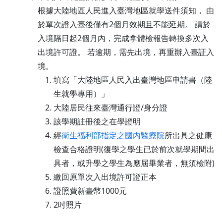
根據大陸地區人民進入臺灣地區就學送件須知， 由
於單次證入臺後僅有2個月效期且不能延期。 請於
入境隔日起2個月內，完成拿體檢報告轉換多次入
出境許可證。 若逾期，需先出境，再重辦入臺証入
境。
填寫「大陸地區人民入出臺灣地區申請書（陸
生就學專用）」
大陸居民往來臺灣通行證/身分證
該學期註冊後之在學證明
經
衛生福利部指定之國內醫療院
所出具之健康
檢查合格證明(復學之學生已於前次就學期間出
具者，或升學之學生為應屆畢業者，無須檢附)
繳回原單次入出境許可證正本
證照費新臺幣1000元
2吋照片