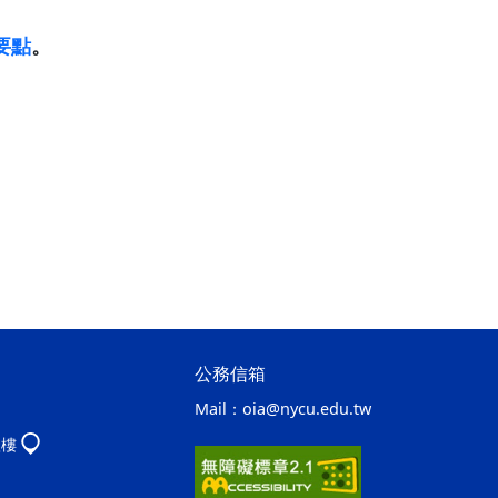
要點
。
公務信箱
Mail：
oia@nycu.edu.tw
八樓