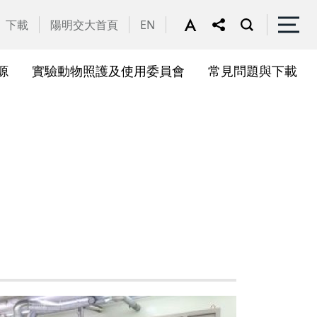
下載
陽明交大首頁
EN
源
實驗動物照護及使用委員會
常見問題與下載
關會議
果訊息
位合作計畫資訊
析系統(SciVal)
礎研究核心設施
一般公告
國家講座主持人成果專區
共同儀器
表單下載
展會議
作計畫
務委員會
驗所合作計畫
心評議委員會
源中心審議委員會
源中心使用者委員會