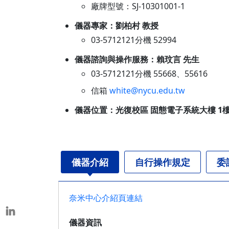
廠牌型號：SJ-10301001-1
本校教師榮獲重要學術獎項
表揚茶會
儀器專家：劉柏村 教授
03-5712121分機 52994
儀器諮詢與操作服務：賴玟言 先生
03-5712121分機 55668、55616
信箱
white@nycu.edu.tw
儀器位置：光復校區 固態電子系統大樓 1樓
儀器介紹
自行操作規定
委
奈米中心介紹頁連結
儀器資訊