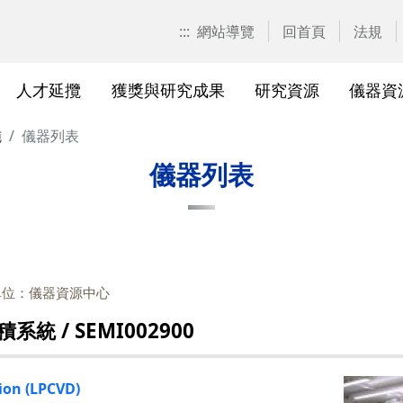
:::
網站導覽
回首頁
法規
人才延攬
獲獎與研究成果
研究資源
儀器資
施
儀器列表
計畫申請
校園位置
計畫徵求公告
產學合作計畫系統
研發優勢分析平臺(Pure)
研究中心
亮點實驗室環景導覽
標準作業流程及規範
表單下載
研發處相
獲獎及成
與外部單
研究競爭力分
國科會基
相關法規
儀器列表
校級研究中心
研究總中心
研究發
醫院合
A)
院級研究中心
國科會計畫本校相關表格
研發常
農業試
、研究機
各級中心設置
產學合作(非國科會)計畫
研究中
議
單位：儀器資源中心
各級中心評鑑
獎勵與補助方案
儀器資
 / SEMI002900
研究人員評審委員會
儀器資源相關
儀器資
ion (LPCVD)