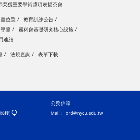
師榮獲重要學術獎項表揚茶會
器室位置
教育訓練公告
景導覽
國科會基礎研究核心設施
用連結
題
法規查詢
表單下載
公務信箱
館8樓)
Mail：
ord@nycu.edu.tw