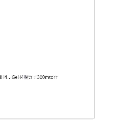
SiH4，GeH4壓力：300mtorr