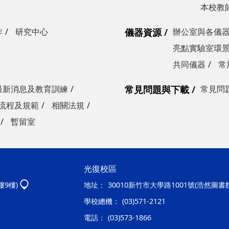
本校教
作
研究中心
儀器資源
辦公室與各儀
亮點實驗室環
共同儀器
常
最新消息及教育訓練
常見問題與下載
常見問
流程及規範
相關法規
暫留室
光復校區
樓9樓)
地址：
30010新竹市大學路1001號(浩然圖書
學校總機：
(03)571-2121
電話：
(03)573-1866