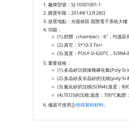
廠牌型號：SJ-10301001-1
購置年限：2014年12月28日
放置地點：光復校區 固態電子系統大樓 1樓1
功能：
(1).腔體（chamber)：6″，均溫
(2).真空：5*10-3 Torr
(3).溫度：POLY-Si-620°C，Si3N4-
重要規格：
(1).多晶矽沉積摻雜磷化氫(Poly-Si i
(2).多晶矽及非晶矽的沈積(poly-Si &
(3).氮化矽的沈積(Si3N4):溫度：80
(4).TEOS的沈積:溫度：700°C氣體
儀器可使用之
特殊製程材料
。