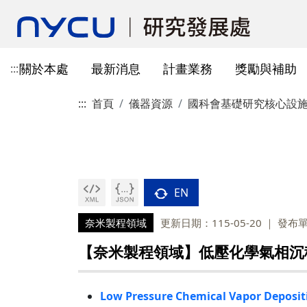
關於本處
最新消息
計畫業務
獎勵與補助
:::
:::
首頁
儀器資源
國科會基礎研究核心設
本處簡介
所有公告
國科會計畫資訊
獎勵與補助方案申請
教育部玉山學者計畫
獲獎訊息
學術成果發表指引
辦公室與各儀器室位置
簡介
常見問題
本處成員
獎補助公告
產學合作(非國科會)
線上作業系統連結
研發替代役
重要論文
學術合作
教育訓練公告
最新消息及教育訓練
法規查詢
資訊
專題研究計畫事項
教師及研究人員
國科會獎項
掠奪性期刊與巨錄期刊
國科會計畫
主管介紹
國內醫療院所
彈性薪資相關
法規公告
常用連結
暫留室
作業流程
研究獎勵申請
學生
教育部獎項
本校對校內學術出版實務之指
產學合作(非國科會)計畫
處本部
生物材料移轉合約(MT
研究計畫相關規定
引
EN
計畫投標參考文件
產學合作計畫
其他公家機關獎項
國科會基礎研究核心設施預約
儀器資源相關
企劃組
本校與國內大專院校
研究中心相關
SciVal用戶資源
服務管理系統
構學術交流與合作協
奈米製程領域
更新日期：115-05-20
發布
本校相關表格
國際合作補助計畫
非公家機關獎項
計畫業務組
儀器資源相關
陽明校區-門禁及儀器預約系統
【奈米製程領域】低壓化學氣相沉積系統
本校相關表格
校內獎項
儀器資源中心
校內外獎補助
陽明校區-儀器使用費查詢
研究總中心
研發成果相關
Low Pressure Chemical Vapor Deposit