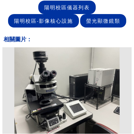
陽明校區儀器列表
陽明校區-影像核心設施
螢光顯微鏡類
相關圖片：