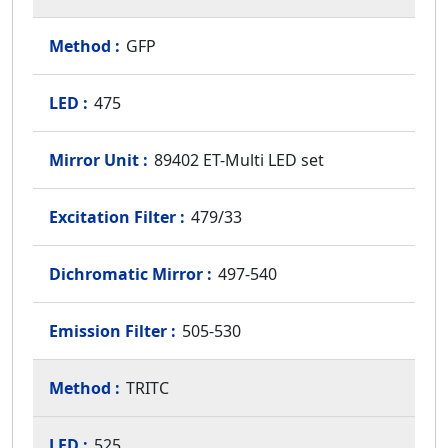
GFP
475
89402 ET-Multi LED set
479/33
497-540
505-530
TRITC
525