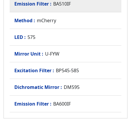
BA510IF
mCherry
575
U-FYW
BP545-585
DM595
BA600IF