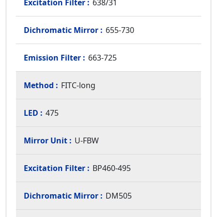
638/31
655-730
663-725
FITC-long
475
U-FBW
BP460-495
DM505