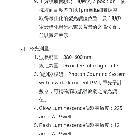
上方讀取實驗時自動執行Z-position，依
據液面高度差異以1μm自動細微調整，
取得最佳化的螢光讀值位置，及自動判
定最佳化螢光訊號與背景值之高位置，
並以圖示表示
冷光測量
四、
波長範圍：380~600 nm
線性範圍：>6 orders of magnitude
偵測器模組：Photon Counting System
with low dark current PMT, 單光子計
數器，可精確讀取訊號較弱之冷光讀
值。
Glow Luminescence偵測靈敏度：225
amol ATP/well,
Flash Luminescence偵測靈敏度：12
amol ATP/well