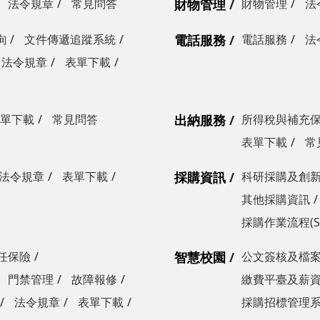
法令規章
常見問答
財物管理
財物管理
法
詢
文件傳遞追蹤系統
電話服務
電話服務
法
法令規章
表單下載
單下載
常見問答
出納服務
所得稅與補充
表單下載
常
法令規章
表單下載
採購資訊
科研採購及創
其他採購資訊
採購作業流程(S
任保險
智慧校園
公文簽核及檔
門禁管理
故障報修
繳費平臺及薪
法令規章
表單下載
採購招標管理