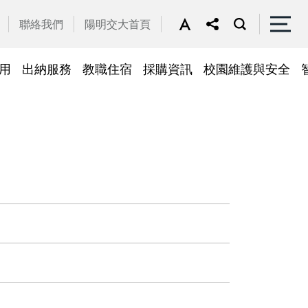
聯絡我們
陽明交大首頁
用
出納服務
教職住宿
採購資訊
校園維護與安全
停車區域
車
帳務系統
隱私權及安全政策
公務車調派
檔案應用
常見問答
常見問答
常用簽呈範本
故障報修
採購招標管理系統
廢品再利用
常見問答
綠建築標章
常見問答