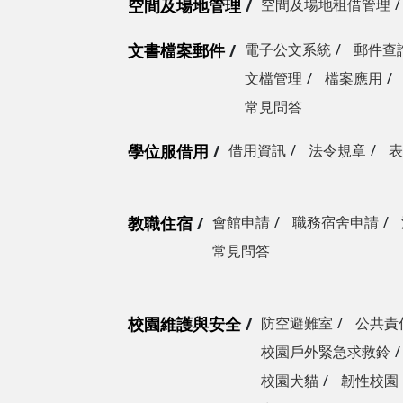
空間及場地管理
空間及場地租借管理
文書檔案郵件
電子公文系統
郵件查
文檔管理
檔案應用
常見問答
學位服借用
借用資訊
法令規章
表
教職住宿
會館申請
職務宿舍申請
常見問答
校園維護與安全
防空避難室
公共責
校園戶外緊急求救鈴
校園犬貓
韌性校園