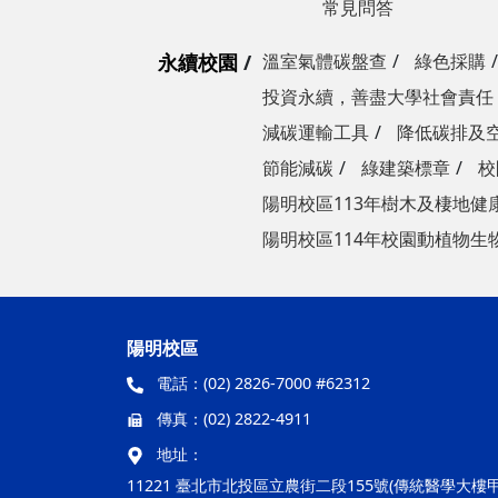
常見問答
永續校園
溫室氣體碳盤查
綠色採購
投資永續，善盡大學社會責任
減碳運輸工具
降低碳排及
節能減碳
綠建築標章
校
陽明校區113年樹木及棲地健
陽明校區114年校園動植物生
陽明校區
電話：
(02) 2826-7000 #62312
傳真：
(02) 2822-4911
地址：
11221 臺北市北投區立農街二段155號(傳統醫學大樓