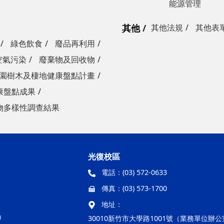
能源管理
其他
其他法規
其他表
綠色飲食
廢品再利用
空氣污染
廢棄物及回收物
園樹木及棲地健康盤點計畫
康盤點成果
物多樣性調查結果
光復校區
電話：
(03) 572-0633
傳真：
(03) 573-1700
地址：
甲
30010新竹市大學路1001號（業務單位辦