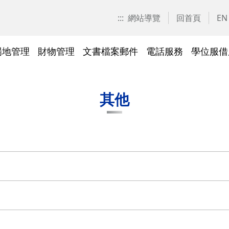
:::
網站導覽
回首頁
EN
場地管理
財物管理
文書檔案郵件
電話服務
學位服借
愛校區)
技工工友專區
交大校區校園地圖
停車識別證(陽明校區)
表單下載
常見問答
表單下載
文件傳遞追蹤系統
表單下載
表單下載
法令規章
法令規章
其他採購資訊
校園戶外緊急求救鈴
繳費平臺及薪資統一造冊系
投資永續，善盡大學社會責
其他問答
聯絡我們
交大校區
校區接駁
常見問答
常見問答
文檔管理
常見問答
常見問答
表單下載
表單下載
採購作業
門禁管理
出納收支
綠色飲食
其他
統
任
法令規章
常見問答
表單下載
常見問答
法令規章
廢棄物及回收物
表單下載
節能減碳
)
常見問答
)
法令規章
表單下載
及棲地健
陽明校區114年校園動植物生
交大校區)
物多樣性調查結果
整治
陽明校區)