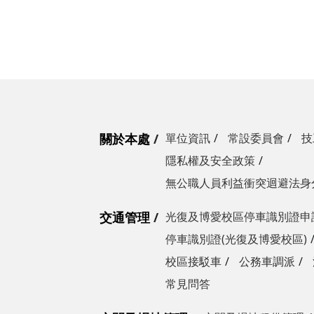
營繕一組
職務宿舍管理委員會(
微電網規劃
營繕二組
職務宿舍管理委員會(
博愛校區防洪與排水
經營管理一組
餐飲管理委員會(光復
校園公共設施監測與
經營管理二組
餐飲管理委員會(陽明
落實校園防災宣導
採購組
節約能源推動委員會
關於本處
單位資訊
常設委員會
技
勞務策進委員會
隱私權及安全政策
勞工退休準備金監督
無公職人員利益衝突迴避法身
交通管理
光復及博愛校區停車識別證申
無公職人員利益衝突迴避法
停車識別證(光復及博愛校區)
身分關係公開專區
校區接駁車
公務車調派
常見問答