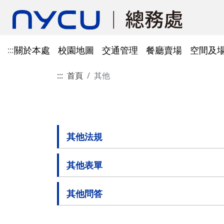
關於本處
校園地圖
交通管理
餐廳賣場
空間及
:::
:::
首頁
其他
單位資訊
陽明校區校園地圖
光復及博愛校區停車識別證
餐廳賣場
空間及場地租借管理
財物管理
電子公文系統
電話服務
借用資訊
所得稅與補充保費
會館申請
科研採購及創新條例採購公
防空避難室
公文簽核及檔案管理系統
溫室氣體碳盤查
其他法規
常設委員會
陽明校區停車區域
停車識別證(光復及博
法令規章
法令規章
法令規章
郵件查詢
法令規章
法令規章
出納與薪資
職務宿舍申請
共同供應契約採購
公共責任保險
財物管理系統
綠色採購
其他表單
申請流程
告
處本部
委員會委員名單
公共責任保險
法令規章
表單下載
文書組
總務會議
火險
其他法規
法令規章
歷史案件
雲端能源管理系統(EMS)
減碳運輸工具
表單下載
採購作業流程(SOP)
能源管理
降低碳排及空氣污染
事務一組
總務會議(原交通大學
法令規章
其他表單
事務二組
總務會議(原陽明大學
校園犬貓
韌性校園
校園樹木及棲地健康盤點計
陽明校區113年樹木
表單下載
畫
出納一組
康盤點成果
校園交通管理委員會(
其他問答
陽明校區山坡地邊坡
出納二組
校園交通管理委員會(
校園機電設施汰換