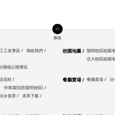
光復校區)
陽明校區)
校區)
安全檢查
校區)
工工友專區
聯絡我們
校園地圖
陽明校區校園
交大校區校園
委員會
分關係公開專區
請流程
餐廳賣場
餐廳賣場
法
停車識別證(陽明校區)
法令規章
表單下載