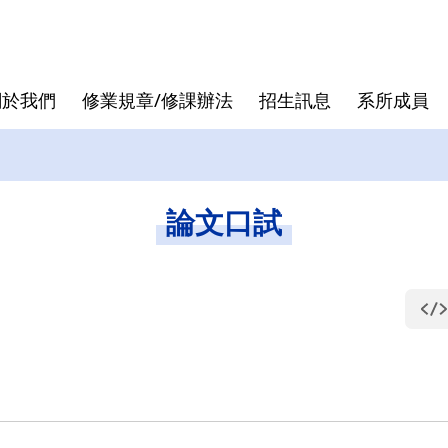
關於我們
修業規章/修課辦法
招生訊息
系所成員
核心價值
專班
退休教授
論文口試
發展沿革
跨領域學
行政人員
論文計畫
論文口試
曾國雄
袁建中
虞孝成
徐作聖
洪志洋