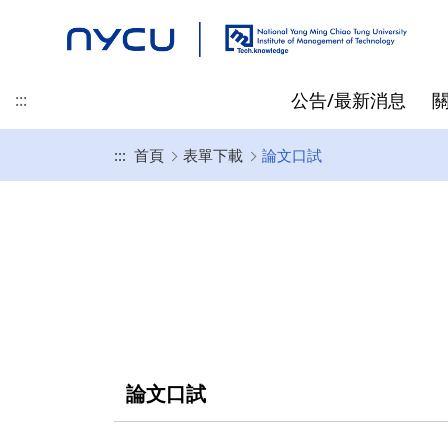
公告/最新消息
:::
:::
首頁
表單下載
論文口試
最新消息
地理位置
碩士班
碩士/博士/在職專班 招生資
專任教師
先修抵免
精彩時刻
產業新尖兵
聯絡我們
榮譽/獎學金
起源
博士班
兼任教師
指導教授相關
訊
黃仕斌 教授/所長
高啟明
碩士班入學資訊
林亭汝 教授
王仁聖
博士班入學資訊
李昕潔 教授
在職專班入學資訊
蘇信寧 教授
畢業生就業出路
林士平 副教授
論文口試
陳詩欣 副教授