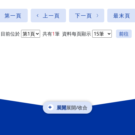
第一頁
上一頁
下一頁
最末頁
目前位於
共有
1
筆
資料每頁顯示
前往
展開/收合