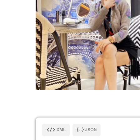
陳姵樺 副教授