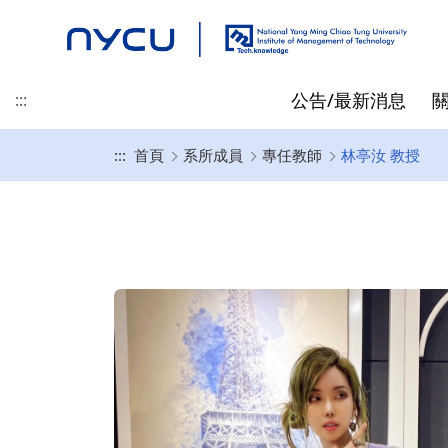
公告/最新消息
:::
:::
首頁
系所成員
專任教師
林亭汝 教授
最新消息
地理位置
碩士班
碩士/博士/在職專班 招生資
專任教師
先修抵免
精彩時刻
產業新尖兵
聯絡我們
榮譽/獎學金
起源
博士班
兼任教師
指導教授相關
訊
黃仕斌 教授/所長
高啟明
碩士班入學資訊
林亭汝 教授
王仁聖
博士班入學資訊
李昕潔 教授
在職專班入學資訊
蘇信寧 教授
畢業生就業出路
林士平 副教授
陳詩欣 副教授