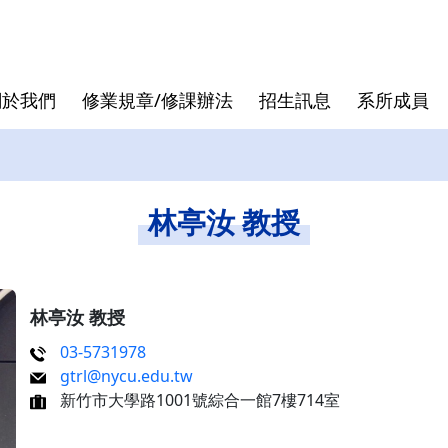
關於我們
修業規章/修課辦法
招生訊息
系所成員
核心價值
專班
退休教授
論文口試
發展沿革
跨領域學
行政人員
論文計畫
林亭汝 教授
曾國雄
袁建中
虞孝成
林亭汝 教授
徐作聖
03-5731978
gtrl@nycu.edu.tw
洪志洋
新竹市大學路1001號綜合一館7樓714室