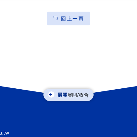
回上一頁
展開/收合
u.tw