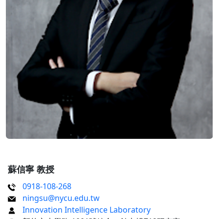
蘇信寧 教授
0918-108-268
ningsu@nycu.edu.tw
Innovation Intelligence Laboratory