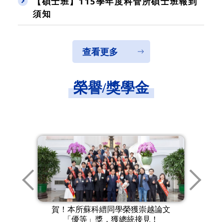
【碩士班】115學年度科管所碩士班報到
須知
查看更多
榮譽/獎學金
創業
賀！本所蘇科縉同學榮獲崇越論文
恭
★課
「優等」獎，獲總統接見！