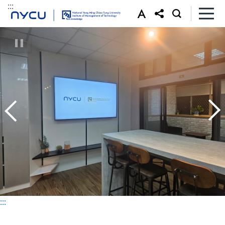
:::
:::
:::