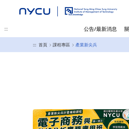
公告/最新消息
:::
:::
首頁
課程專區
產業新尖兵
最新消息
地理位置
碩士班
碩士/博士/在職專班 招生資
專任教師
先修抵免
精彩時刻
產業新尖兵
聯絡我們
榮譽/獎學金
起源
博士班
兼任教師
指導教授相關
訊
黃仕斌 教授/所長
高啟明
碩士班入學資訊
林亭汝 教授
王仁聖
博士班入學資訊
李昕潔 教授
在職專班入學資訊
蘇信寧 教授
畢業生就業出路
林士平 副教授
陳詩欣 副教授