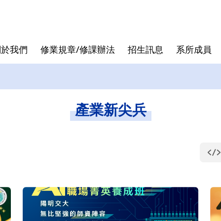
關於我們
修業規章/修課辦法
招生訊息
系所成員
核心價值
專班
退休教授
論文口試
發展沿革
跨領域學
行政人員
論文計畫
產業新尖兵
曾國雄
袁建中
虞孝成
徐作聖
洪志洋