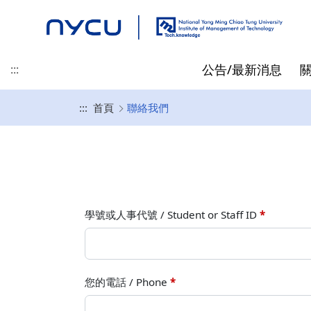
公告/最新消息
:::
:::
首頁
聯絡我們
最新消息
地理位置
碩士班
碩士/博士/在職專班 招生資
專任教師
先修抵免
精彩時刻
產業新尖兵
聯絡我們
榮譽/獎學金
起源
博士班
兼任教師
指導教授相關
訊
黃仕斌 教授/所長
高啟明
碩士班入學資訊
林亭汝 教授
王仁聖
博士班入學資訊
李昕潔 教授
學號或人事代號 / Student or Staff ID
*
在職專班入學資訊
蘇信寧 教授
畢業生就業出路
林士平 副教授
您的電話 / Phone
*
陳詩欣 副教授