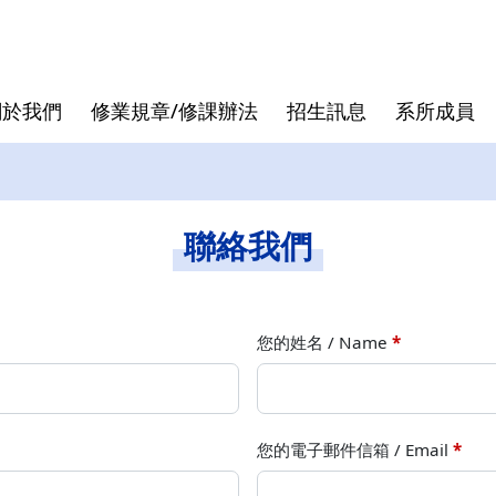
關於我們
修業規章/修課辦法
招生訊息
系所成員
核心價值
專班
退休教授
論文口試
發展沿革
跨領域學
行政人員
論文計畫
聯絡我們
曾國雄
袁建中
虞孝成
您的姓名 / Name
*
徐作聖
洪志洋
您的電子郵件信箱 / Email
*