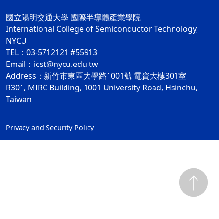
國立陽明交通大學 國際半導體產業學院
International College of Semiconductor Technology,
NYCU
TEL：03-5712121 #55913
Email：icst@nycu.edu.tw
Address：新竹市東區大學路1001號 電資大樓301室
R301, MIRC Building, 1001 University Road, Hsinchu,
Taiwan
Privacy and Security Policy
ap1