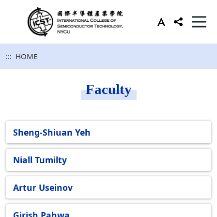
:::
HOME
Faculty
Sheng-Shiuan Yeh
Niall Tumilty
Artur Useinov
Girish Pahwa