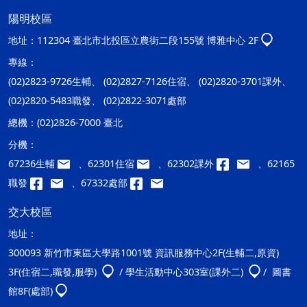
陽明校區
地址：
112304 臺北市北投區立農街二段155號 博雅中心 2F
專線：
(02)2823-9726生輔、 (02)2827-7126住宿、 (02)2820-3701課外、
(02)2820-5483職發、 (02)2822-3071處部
總機：
(02)2826-7000 臺北
分機：
67236生輔
、62301住宿
、62302課外
、62165
職發
、67332處部
交大校區
地址：
300093 新竹市東區大學路1001號 資訊服務中心2F(生輔二,原資)
3F(住宿二,職發,服學)
/ 學生活動中心303室(課外二)
/ 圖書
館8F(處部)