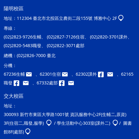
陽明校區
地址：
112304 臺北市北投區立農街二段155號 博雅中心 2F
專線：
(02)2823-9726生輔、 (02)2827-7126住宿、 (02)2820-3701課外、
(02)2820-5483職發、 (02)2822-3071處部
總機：
(02)2826-7000 臺北
分機：
67236生輔
、62301住宿
、62302課外
、62165
職發
、67332處部
交大校區
地址：
300093 新竹市東區大學路1001號 資訊服務中心2F(生輔二,原資)
3F(住宿二,職發,服學)
/ 學生活動中心303室(課外二)
/ 圖書
館8F(處部)