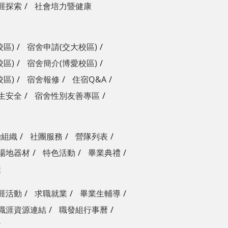
涯探索
社會培力暨健康
校區)
宿舍申請(交大校區)
校區)
宿舍簡介(博愛校區)
校區)
宿舍報修
住宿Q&A
生安全
宿舍性別友善專區
治組織
社團服務
營隊列表
場地器材
特色活動
畢業典禮
獎
涯活動
求職就業
畢業生輔導
職涯資源連結
職發組行事曆
查