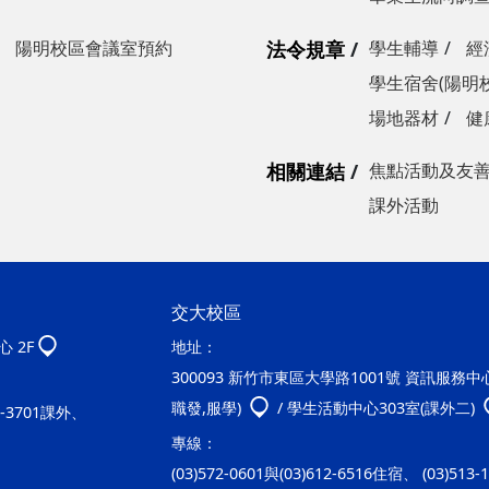
陽明校區會議室預約
法令規章
學生輔導
經
學生宿舍(陽明
場地器材
健
相關連結
焦點活動及友
課外活動
交大校區
 2F
地址：
300093 新竹市東區大學路1001號 資訊服務中心2
職發,服學)
/ 學生活動中心303室(課外二)
20-3701課外、
專線：
(03)572-0601與(03)612-6516住宿、 (03)513