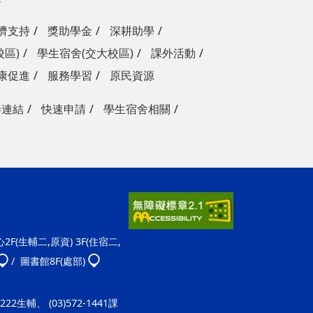
濟支持
獎助學金
深耕助學
校區)
學生宿舍(交大校區)
課外活動
康促進
服務學習
原民資源
善連結
快速申請
學生宿舍相關
F(生輔二,原資) 3F(住宿二,
/ 圖書館8F(處部)
-1222生輔、 (03)572-1441課