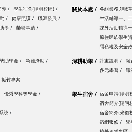
輔導
學生宿舍(陽明校區)
關於本處
各組業務與職
動
健康照護
職涯發展
生活輔導一、
助學
榮譽事蹟
課外活動輔導
原住民族學生
隱私權及安全
勢助學金
急難濟助
深耕助學
計畫說明
融
多元學習
職
挺竹專案
優秀學科獎學金
學生宿舍
宿舍申請(陽明
宿舍簡介(陽明
系統
宿舍簡介(光復
宿網報修
學
校外租賃專區