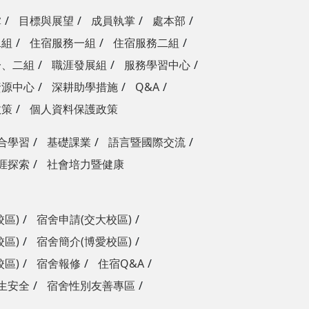
掌
目標與展望
成員執掌
處本部
二組
住宿服務一組
住宿服務二組
一、二組
職涯發展組
服務學習中心
資源中心
深耕助學措施
Q&A
政策
個人資料保護政策
合學習
基礎課業
語言暨國際交流
涯探索
社會培力暨健康
校區)
宿舍申請(交大校區)
校區)
宿舍簡介(博愛校區)
校區)
宿舍報修
住宿Q&A
生安全
宿舍性別友善專區