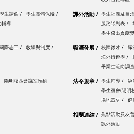
學生請假
學生團體保險
課外活動
學生社團及自
化輔導
服務隊列表
學生傑出貢獻
國際志工
教學與制度
職涯發展
校園徵才
職
海外留遊學
畢業生流向調
陽明校區會議室預約
法令規章
學生輔導
經
學生宿舍(陽明
場地器材
健
相關連結
焦點活動及友
課外活動