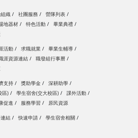
治組織
社團服務
營隊列表
場地器材
特色活動
畢業典禮
獎
涯活動
求職就業
畢業生輔導
職涯資源連結
職發組行事曆
查
濟支持
獎助學金
深耕助學
校區)
學生宿舍(交大校區)
課外活動
康促進
服務學習
原民資源
善連結
快速申請
學生宿舍相關