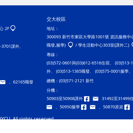
交大校區
 2F
地址：
300093 新竹市東區大學路1001號 資訊服務中心2
職發,服學)
/ 學生活動中心303室(課外二)
20-3701課外、
專線：
(03)572-0601與(03)612-6516住宿、 (03)513
外、 (03)513-1365職發、 (03)575-0001服學、 
總機：
(03)571-2121 新竹
、62165職發
分機：
50903至50908課外
31492至3149
、50950服學
、50870原資
YCU. All rights reserved.