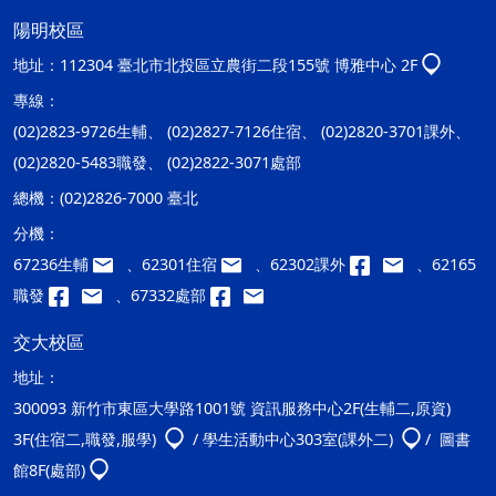
陽明校區
地址：
112304 臺北市北投區立農街二段155號 博雅中心 2F
專線：
(02)2823-9726生輔、 (02)2827-7126住宿、 (02)2820-3701課外、
(02)2820-5483職發、 (02)2822-3071處部
總機：
(02)2826-7000 臺北
分機：
67236生輔
、62301住宿
、62302課外
、62165
職發
、67332處部
交大校區
地址：
300093 新竹市東區大學路1001號 資訊服務中心2F(生輔二,原資)
3F(住宿二,職發,服學)
/ 學生活動中心303室(課外二)
/ 圖書
館8F(處部)