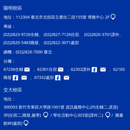
陽明校區
地址：
112304 臺北市北投區立農街二段155號 博雅中心 2F
專線：
(02)2823-9726生輔、 (02)2827-7126住宿、 (02)2820-3701課外、
(02)2820-5483職發、 (02)2822-3071處部
總機：
(02)2826-7000 臺北
分機：
67236生輔
、62301住宿
、62302課外
、62165
職發
、67332處部
交大校區
地址：
300093 新竹市東區大學路1001號 資訊服務中心2F(生輔二,原資)
3F(住宿二,職發,服學)
/ 學生活動中心303室(課外二)
/ 圖書
館8F(處部)