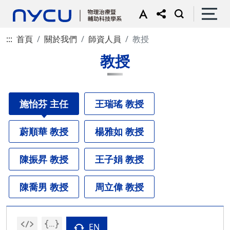
:::
首頁
關於我們
師資人員
教授
教授
施怡芬 主任
王瑞瑤 教授
蔚順華 教授
楊雅如 教授
陳振昇 教授
王子娟 教授
陳喬男 教授
周立偉 教授
EN