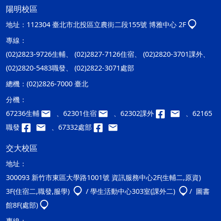
陽明校區
地址：
112304 臺北市北投區立農街二段155號 博雅中心 2F
專線：
(02)2823-9726生輔、 (02)2827-7126住宿、 (02)2820-3701課外、
(02)2820-5483職發、 (02)2822-3071處部
總機：
(02)2826-7000 臺北
分機：
67236生輔
、62301住宿
、62302課外
、62165
職發
、67332處部
交大校區
地址：
300093 新竹市東區大學路1001號 資訊服務中心2F(生輔二,原資)
3F(住宿二,職發,服學)
/ 學生活動中心303室(課外二)
/ 圖書
館8F(處部)
專線：