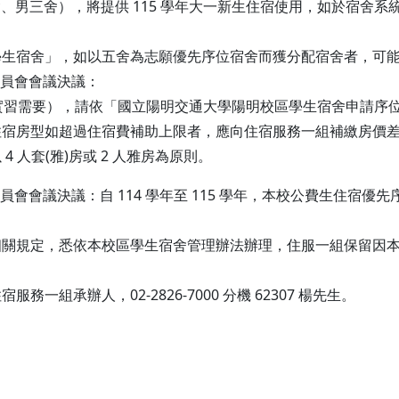
舍、男三舍），將提供 115 學年大一新生住宿使用，如於宿舍
學生宿舍」，如以五舍為志願優先序位宿舍而獲分配宿舍者，可
管理委員會會議決議：
見習、實習需要），請依「國立陽明交通大學陽明校區學生宿舍申請
住宿房型如超過住宿費補助上限者，應向住宿服務一組補繳房價
 人套(雅)房或 2 人雅房為原則。
舍管理委員會會議決議：自 114 學年至 115 學年，本校公費生住宿
相關規定，悉依本校區學生宿舍管理辦法辦理，住服一組保留因
一組承辦人，02-2826-7000 分機 62307 楊先生。