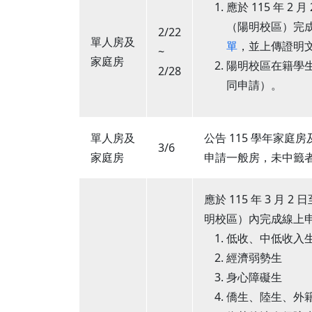
應於 115 年 2
（陽明校區）完
2/22
單人房及
單
，並上傳證明
~
家庭房
陽明校區在籍學生
2/28
同申請）。
單人房及
公告 115 學年家
3/6
家庭房
申請一般房，未中籤
應於 115 年 3 月 
明校區）內完成線上
低收、中低收入
經濟弱勢生
身心障礙生
僑生、陸生、外