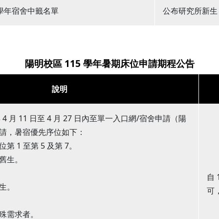
 學年宿舍中籤名單
公布研究所新生 
陽明校區 115 學年暑期床位申請期程公告
說明
 4 月 11 日至 4 月 27 日內至單一入口網/宿舍申請（陽
請，暑宿優先序位如下：
 1 至第 5 及第 7。
舊生。
自
生。
可
殊需求者。