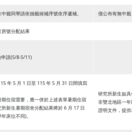
未中籤同學請依抽籤候補序號依序遞補。
僅公布有無中籤
室房號分配結果
(5/8-5/11)
 年 5 月 1 日至 115 年 5 月 31 日間填寫
單
研究所新生如具
暑期住宿需要，應一併於上述表單暑期住宿
非雙北地區一年
所新生暑期宿舍分配結果將於 6 月 17 日
證明文件，提供
學年床位不同)。